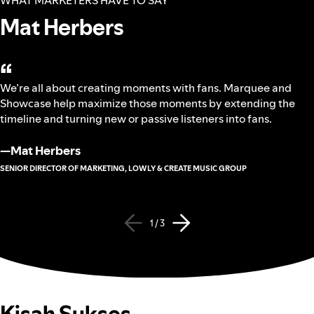
WHAT MARKETERS HAVE TO SAY
Mat Herbers
“
We’re all about creating moments with fans. Marquee and
Showcase help maximize those moments by extending the
timeline and turning new or passive listeners into fans.
—
Mat Herbers
SENIOR DIRECTOR OF MARKETING, LOWLY & CREATE MUSIC GROUP
1 / 3
Kisah Sukses