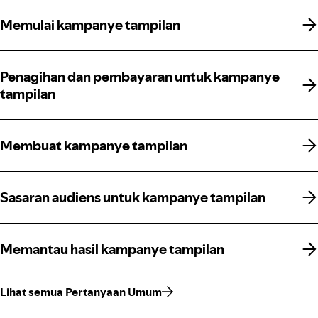
Memulai kampanye tampilan
Memulai kampanye tampilan
Penagihan dan pembayaran untuk kampanye
Penagihan dan pembayaran untuk kampanye
tampilan
tampilan
Membuat kampanye tampilan
Membuat kampanye tampilan
Sasaran audiens untuk kampanye tampilan
Sasaran audiens untuk kampanye tampilan
Memantau hasil kampanye tampilan
Memantau hasil kampanye tampilan
Lihat semua Pertanyaan Umum