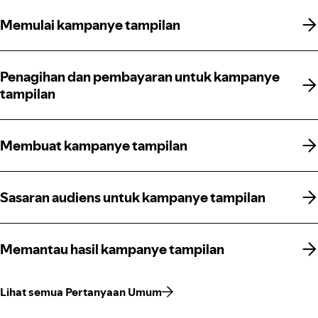
Memulai kampanye tampilan
Memulai kampanye tampilan
Penagihan dan pembayaran untuk kampanye
Penagihan dan pembayaran untuk kampanye
tampilan
tampilan
Membuat kampanye tampilan
Membuat kampanye tampilan
Sasaran audiens untuk kampanye tampilan
Sasaran audiens untuk kampanye tampilan
Memantau hasil kampanye tampilan
Memantau hasil kampanye tampilan
Lihat semua Pertanyaan Umum