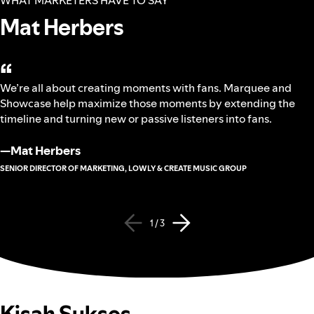
WHAT MARKETERS HAVE TO SAY
Mat Herbers
“
We’re all about creating moments with fans. Marquee and
Showcase help maximize those moments by extending the
timeline and turning new or passive listeners into fans.
—
Mat Herbers
SENIOR DIRECTOR OF MARKETING, LOWLY & CREATE MUSIC GROUP
1 / 3
Kisah Sukses