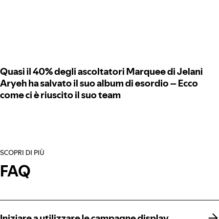
Quasi il 40% degli ascoltatori Marquee di Jelani
Aryeh ha salvato il suo album di esordio – Ecco
come ci è riuscito il suo team
SCOPRI DI PIÙ
FAQ
Iniziare a utilizzare le campagne display
Iniziare a utilizzare le campagne display