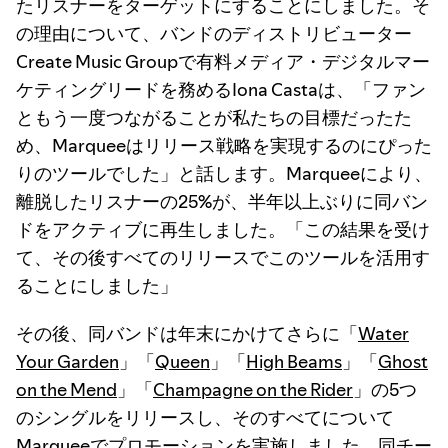
たリスナーをターゲットにすることにしました。そ
の理由について、バンドのディストリビューター
Create Music Groupで有料メディア・デジタルマー
ケティングリードを務めるIona Castaは、「ファン
ともう一度つながることが私たちの目標だったた
め、Marqueeはリリース戦略を実現するのにぴった
りのツールでした」と話します。Marqueeにより、
離脱したリスナーの25%が、半年以上ぶりに同バン
ドをアクティブに再生しました。「この結果を受け
て、その後すべてのリリースでこのツールを活用す
ることにしました」
その後、同バンドは年末にかけてさらに「
Water
Your Garden
」「
Queen
」「
High Beams
」「
Ghost
on the Mend
」「
Champagne on the Rider
」の5つ
のシングルをリリースし、そのすべてについて
Marqueeでプロモーションを実施しました。同チー