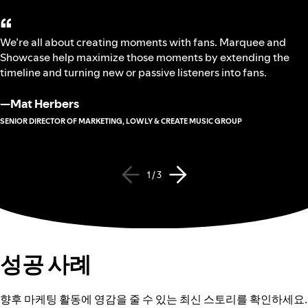
“
We’re all about creating moments with fans. Marquee and
Showcase help maximize those moments by extending the
timeline and turning new or passive listeners into fans.
—
Mat Herbers
SENIOR DIRECTOR OF MARKETING, LOWLY & CREATE MUSIC GROUP
1 / 3
성공 사례
향후 마케팅 활동에 영감을 줄 수 있는 최신 스토리를 확인하세요.