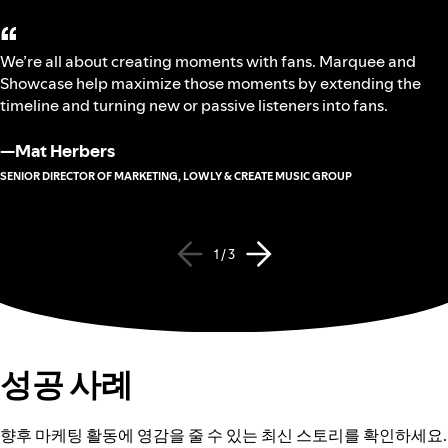
“
We’re all about creating moments with fans. Marquee and
Showcase help maximize those moments by extending the
timeline and turning new or passive listeners into fans.
—
Mat Herbers
SENIOR DIRECTOR OF MARKETING, LOWLY & CREATE MUSIC GROUP
1 / 3
성공 사례
향후 마케팅 활동에 영감을 줄 수 있는 최신 스토리를 확인하세요.