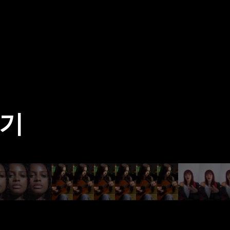
보기
Lizzy McAlpine
UPSAHL