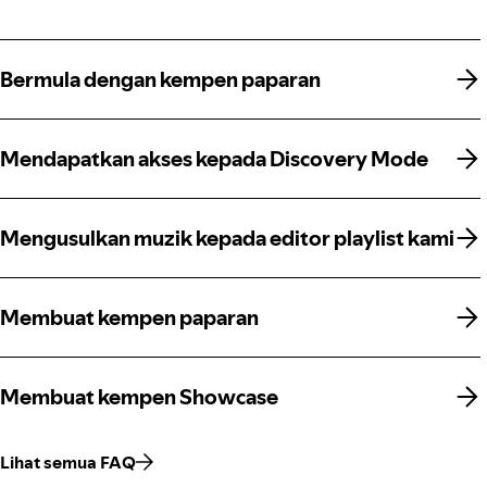
Bermula dengan kempen paparan
Bermula dengan kempen paparan
Mendapatkan akses kepada Discovery Mode
Mendapatkan akses kepada Discovery Mode
Mengusulkan muzik kepada editor playlist kami
Mengusulkan muzik kepada editor playlist kami
Membuat kempen paparan
Membuat kempen paparan
Membuat kempen Showcase
Membuat kempen Showcase
Lihat semua FAQ