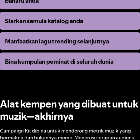
baharu anda
baharu anda
Siarkan semula katalog anda
Siarkan semula katalog anda
Manfaatkan lagu trending selanjutnya
Manfaatkan lagu trending selanjutnya
Bina kumpulan peminat di seluruh dunia
Bina kumpulan peminat di seluruh dunia
Alat kempen yang dibuat untuk
muzik—akhirnya
Campaign Kit dibina untuk mendorong metrik muzik yang
bermakna dan bukannya meme. Menerusi cerapan audiens