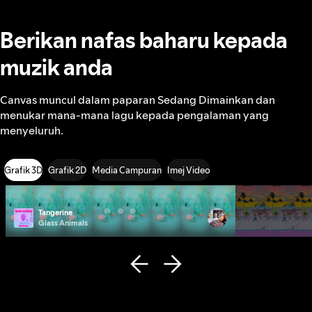
Berikan nafas baharu kepada
muzik anda
Canvas muncul dalam paparan Sedang Dimainkan dan
menukar mana-mana lagu kepada pengalaman yang
menyeluruh.
Grafik 3D
Grafik 2D
Media Campuran
Imej Video
Tangerine
Photo ID
Glass Animals
Remi Wolf