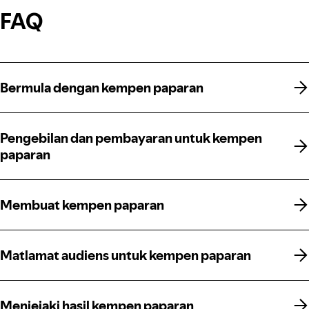
FAQ
Bermula dengan kempen paparan
Bermula dengan kempen paparan
Pengebilan dan pembayaran untuk kempen
Pengebilan dan pembayaran untuk kempen
paparan
paparan
Membuat kempen paparan
Membuat kempen paparan
Matlamat audiens untuk kempen paparan
Matlamat audiens untuk kempen paparan
Menjejaki hasil kempen paparan
Menjejaki hasil kempen paparan