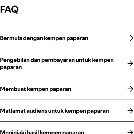
FAQ
Bermula dengan kempen paparan
Bermula dengan kempen paparan
Pengebilan dan pembayaran untuk kempen
Pengebilan dan pembayaran untuk kempen
paparan
paparan
Membuat kempen paparan
Membuat kempen paparan
Matlamat audiens untuk kempen paparan
Matlamat audiens untuk kempen paparan
Menjejaki hasil kempen paparan
Menjejaki hasil kempen paparan