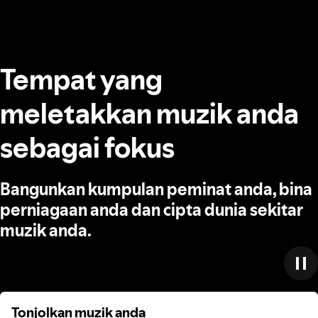
Tempat yang
meletakkan muzik anda
sebagai fokus
Bangunkan kumpulan peminat anda, bina
perniagaan anda dan cipta dunia sekitar
muzik anda.
Tonjolkan muzik anda
Tonjolkan muzik anda