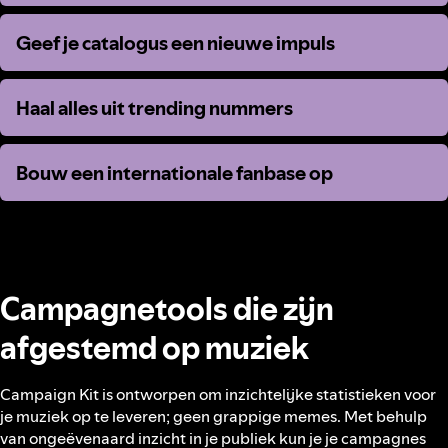
Geef je catalogus een nieuwe impuls
Geef je catalogus een nieuwe impuls
Haal alles uit trending nummers
Haal alles uit trending nummers
Bouw een internationale fanbase op
Bouw een internationale fanbase op
Campagnetools die zijn
afgestemd op muziek
Campaign Kit is ontworpen om inzichtelijke statistieken voor
je muziek op te leveren; geen grappige memes. Met behulp
van ongeëvenaard inzicht in je publiek kun je je campagnes