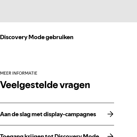
Discovery Mode gebruiken
MEER INFORMATIE
Veelgestelde vragen
Aan de slag met display-campagnes
Aan de slag met display-campagnes
Toegang krijgen tot Discovery Mode
Toegang krijgen tot Discovery Mode