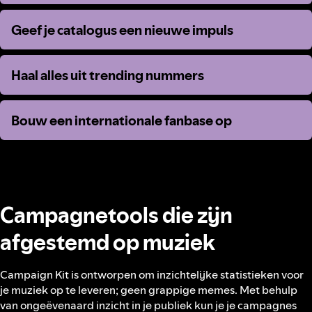
Geef je catalogus een nieuwe impuls
Geef je catalogus een nieuwe impuls
Haal alles uit trending nummers
Haal alles uit trending nummers
Bouw een internationale fanbase op
Bouw een internationale fanbase op
Campagnetools die zijn
afgestemd op muziek
Campaign Kit is ontworpen om inzichtelijke statistieken voor
je muziek op te leveren; geen grappige memes. Met behulp
van ongeëvenaard inzicht in je publiek kun je je campagnes