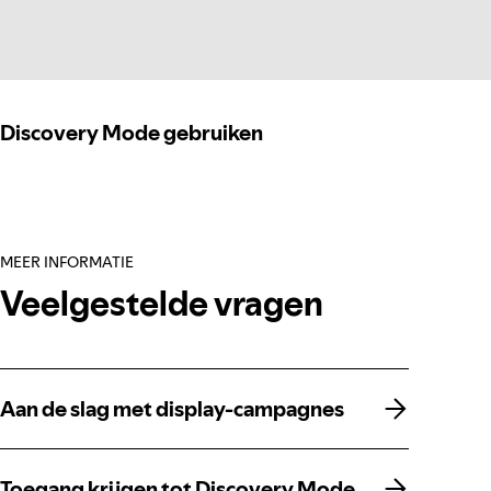
Discovery Mode gebruiken
MEER INFORMATIE
Veelgestelde vragen
Aan de slag met display-campagnes
Aan de slag met display-campagnes
Toegang krijgen tot Discovery Mode
Toegang krijgen tot Discovery Mode