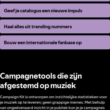
Geef je catalogus een nieuwe impuls
Geef je catalogus een nieuwe impuls
Haal alles uit trending nummers
Haal alles uit trending nummers
Bouw een internationale fanbase op
Bouw een internationale fanbase op
Campagnetools die zijn
afgestemd op muziek
Campaign Kit is ontworpen om inzichtelijke statistieken voor
je muziek op te leveren; geen grappige memes. Met behulp
van ongeëvenaard inzicht in je publiek kun je je campagnes