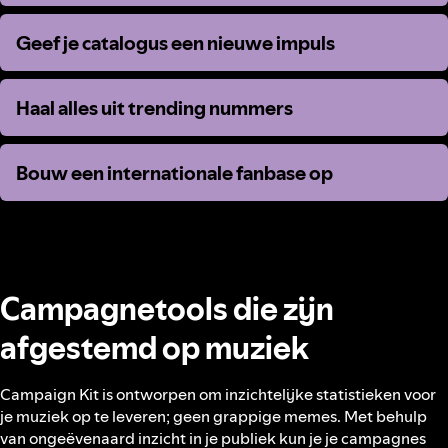
Geef je catalogus een nieuwe impuls
Geef je catalogus een nieuwe impuls
Haal alles uit trending nummers
Haal alles uit trending nummers
Bouw een internationale fanbase op
Bouw een internationale fanbase op
Campagnetools die zijn
afgestemd op muziek
Campaign Kit is ontworpen om inzichtelijke statistieken voor
je muziek op te leveren; geen grappige memes. Met behulp
van ongeëvenaard inzicht in je publiek kun je je campagnes