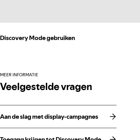
Discovery Mode gebruiken
MEER INFORMATIE
Veelgestelde vragen
Aan de slag met display-campagnes
Aan de slag met display-campagnes
Toegang krijgen tot Discovery Mode
Toegang krijgen tot Discovery Mode