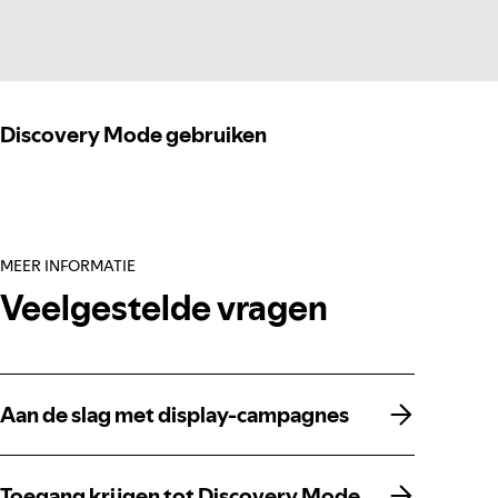
Discovery Mode gebruiken
MEER INFORMATIE
Veelgestelde vragen
Aan de slag met display-campagnes
Aan de slag met display-campagnes
Toegang krijgen tot Discovery Mode
Toegang krijgen tot Discovery Mode