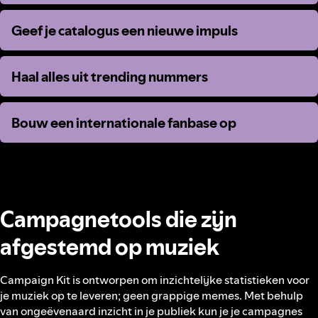
Geef je catalogus een nieuwe impuls
Geef je catalogus een nieuwe impuls
Haal alles uit trending nummers
Haal alles uit trending nummers
Bouw een internationale fanbase op
Bouw een internationale fanbase op
Campagnetools die zijn
afgestemd op muziek
Campaign Kit is ontworpen om inzichtelijke statistieken voor
je muziek op te leveren; geen grappige memes. Met behulp
van ongeëvenaard inzicht in je publiek kun je je campagnes