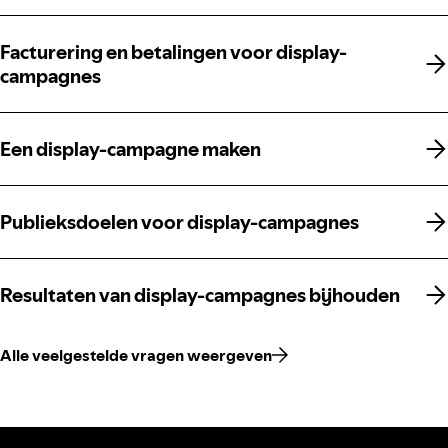
Facturering en betalingen voor display-
Facturering en betalingen voor display-
campagnes
campagnes
Een display-campagne maken
Een display-campagne maken
Publieksdoelen voor display-campagnes
Publieksdoelen voor display-campagnes
Resultaten van display-campagnes bijhouden
Resultaten van display-campagnes bijhouden
Alle veelgestelde vragen weergeven