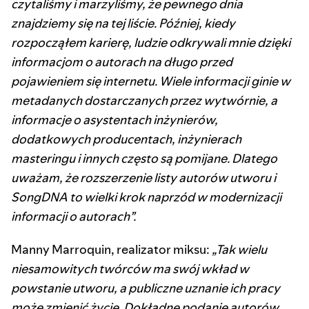
czytaliśmy i marzyliśmy, że pewnego dnia
znajdziemy się na tej liście. Później, kiedy
rozpocząłem karierę, ludzie odkrywali mnie dzięki
informacjom o autorach na długo przed
pojawieniem się internetu. Wiele informacji ginie w
metadanych dostarczanych przez wytwórnie, a
informacje o asystentach inżynierów,
dodatkowych producentach, inżynierach
masteringu i innych często są pomijane. Dlatego
uważam, że rozszerzenie listy autorów utworu i
SongDNA to wielki krok naprzód w modernizacji
informacji o autorach”.
Manny Marroquin, realizator miksu:
„Tak wielu
niesamowitych twórców ma swój wkład w
powstanie utworu, a publiczne uznanie ich pracy
może zmienić życie. Dokładne podanie autorów