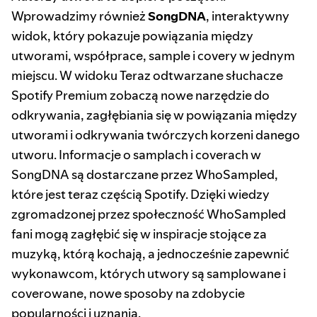
Wprowadzimy również
SongDNA
, interaktywny
widok, który pokazuje powiązania między
utworami, współprace, sample i covery w jednym
miejscu. W widoku Teraz odtwarzane słuchacze
Spotify Premium zobaczą nowe narzędzie do
odkrywania, zagłębiania się w powiązania między
utworami i odkrywania twórczych korzeni danego
utworu. Informacje o samplach i coverach w
SongDNA są dostarczane przez WhoSampled,
które jest teraz częścią Spotify. Dzięki wiedzy
zgromadzonej przez społeczność WhoSampled
fani mogą zagłębić się w inspiracje stojące za
muzyką, którą kochają, a jednocześnie zapewnić
wykonawcom, których utwory są samplowane i
coverowane, nowe sposoby na zdobycie
popularności i uznania.