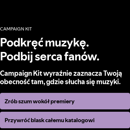
CAMPAIGN KIT
Podkręć muzykę.
Podbij serca fanów.
Campaign Kit wyraźnie zaznacza Twoją
obecność tam, gdzie słucha się muzyki.
Zrób szum wokół premiery
Zrób szum wokół premiery
Przywróć blask całemu katalogowi
Przywróć blask całemu katalogowi