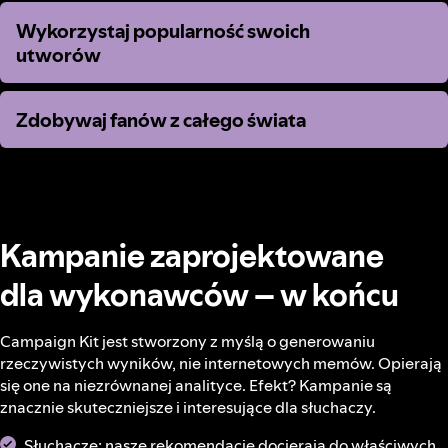
Wykorzystaj popularność swoich
Wykorzystaj popularność swoich
utworów
utworów
Zdobywaj fanów z całego świata
Zdobywaj fanów z całego świata
Kampanie zaprojektowane
dla wykonawców – w końcu
Campaign Kit jest stworzony z myślą o generowaniu
rzeczywistych wyników, nie internetowych memów. Opierają
się one na niezrównanej analityce. Efekt? Kampanie są
znacznie skuteczniejsze i interesujące dla słuchaczy.
Słuchacze: nasze rekomendacje docierają do właściwych