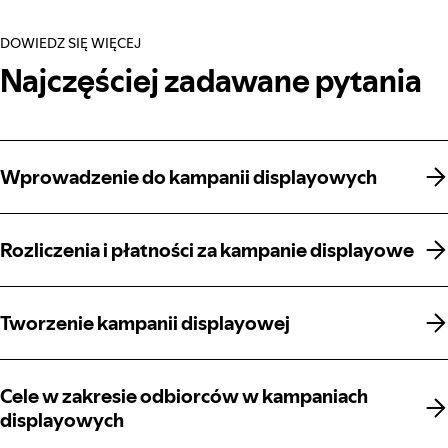
DOWIEDZ SIĘ WIĘCEJ
Najczęściej zadawane pytania
Wprowadzenie do kampanii displayowych
Wprowadzenie do kampanii displayowych
Rozliczenia i płatności za kampanie displayowe
Rozliczenia i płatności za kampanie displayowe
Tworzenie kampanii displayowej
Tworzenie kampanii displayowej
Cele w zakresie odbiorców w kampaniach
Cele w zakresie odbiorców w kampaniach
displayowych
displayowych