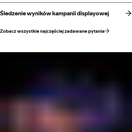
Śledzenie wyników kampanii displayowej
Śledzenie wyników kampanii displayowej
Zobacz wszystkie najczęściej zadawane pytania