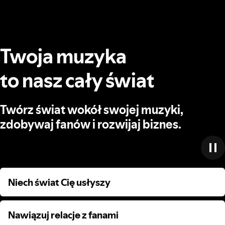
Twoja muzyka
to nasz cały świat
Twórz świat wokół swojej muzyki,
zdobywaj fanów i rozwijaj biznes.
Niech świat Cię usłyszy
Niech świat Cię usłyszy
Nawiązuj relacje z fanami
Nawiązuj relacje z fanami