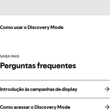
Como usar o Discovery Mode
SAIBA MAIS
Perguntas frequentes
Introdução às campanhas de display
Introdução às campanhas de display
Como acessar o Discovery Mode
Como acessar o Discovery Mode