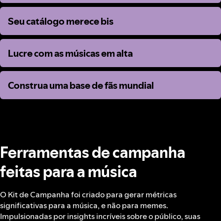
Seu catálogo merece bis
Seu catálogo merece bis
Lucre com as músicas em alta
Lucre com as músicas em alta
Construa uma base de fãs mundial
Construa uma base de fãs mundial
Ferramentas de campanha
feitas para a música
O Kit de Campanha foi criado para gerar métricas
significativas para a música, e não para memes.
Impulsionadas por insights incríveis sobre o público, suas