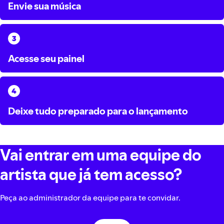
Envie sua música
Envie sua música
Acesse seu painel
Acesse seu painel
Deixe tudo preparado para o lançamento
Deixe tudo preparado para o lançamento
Vai entrar em uma equipe do
artista que já tem acesso?
Peça ao administrador da equipe para te convidar.