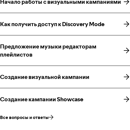
Начало работы с визуальными кампаниями
Начало работы с визуальными кампаниями
Как получить доступ к Discovery Mode
Как получить доступ к Discovery Mode
Предложение музыки редакторам
Предложение музыки редакторам
плейлистов
плейлистов
Создание визуальной кампании
Создание визуальной кампании
Создание кампании Showcase
Создание кампании Showcase
Все вопросы и ответы