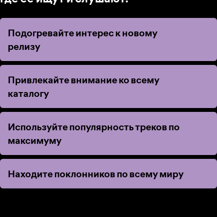
Подогревайте интерес к новому
Подогревайте интерес к новому
релизу
релизу
Привлекайте внимание ко всему
Привлекайте внимание ко всему
каталогу
каталогу
Используйте популярность треков по
Используйте популярность треков по
максимуму
максимуму
Находите поклонников по всему миру
Находите поклонников по всему миру