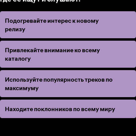
Подогревайте интерес к новому
Подогревайте интерес к новому
релизу
релизу
Привлекайте внимание ко всему
Привлекайте внимание ко всему
каталогу
каталогу
Используйте популярность треков по
Используйте популярность треков по
максимуму
максимуму
Находите поклонников по всему миру
Находите поклонников по всему миру