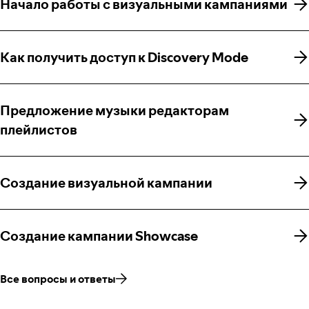
Начало работы с визуальными кампаниями
Начало работы с визуальными кампаниями
Как получить доступ к Discovery Mode
Как получить доступ к Discovery Mode
Предложение музыки редакторам
Предложение музыки редакторам
плейлистов
плейлистов
Создание визуальной кампании
Создание визуальной кампании
Создание кампании Showcase
Создание кампании Showcase
Все вопросы и ответы