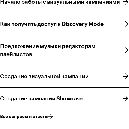
Начало работы с визуальными кампаниями
Начало работы с визуальными кампаниями
Как получить доступ к Discovery Mode
Как получить доступ к Discovery Mode
Предложение музыки редакторам
Предложение музыки редакторам
плейлистов
плейлистов
Создание визуальной кампании
Создание визуальной кампании
Создание кампании Showcase
Создание кампании Showcase
Все вопросы и ответы