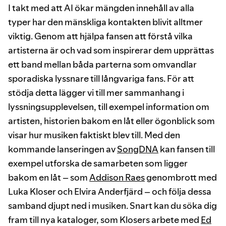
I takt med att AI ökar mängden innehåll av alla
typer har den mänskliga kontakten blivit alltmer
viktig. Genom att hjälpa fansen att förstå vilka
artisterna är och vad som inspirerar dem upprättas
ett band mellan båda parterna som omvandlar
sporadiska lyssnare till långvariga fans. För att
stödja detta lägger vi till mer sammanhang i
lyssningsupplevelsen, till exempel information om
artisten, historien bakom en låt eller ögonblick som
visar hur musiken faktiskt blev till. Med den
kommande lanseringen av
SongDNA
kan fansen till
exempel utforska de samarbeten som ligger
bakom en låt – som
Addison Raes
genombrott med
Luka Kloser och Elvira Anderfjärd – och följa dessa
samband djupt ned i musiken. Snart kan du söka dig
fram till nya kataloger, som Klosers arbete med
Ed