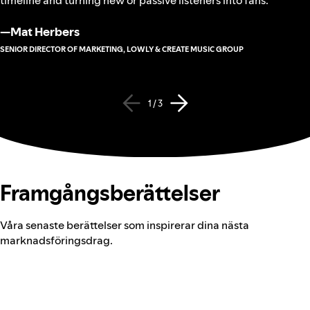
timeline and turning new or passive listeners into fans.
—
Mat Herbers
SENIOR DIRECTOR OF MARKETING, LOWLY & CREATE MUSIC GROUP
1 / 3
Framgångsberättelser
Våra senaste berättelser som inspirerar dina nästa
marknadsföringsdrag.