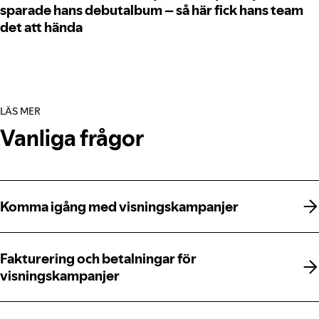
sparade hans debutalbum – så här fick hans team
det att hända
LÄS MER
Vanliga frågor
Komma igång med visningskampanjer
Komma igång med visningskampanjer
Fakturering och betalningar för
Fakturering och betalningar för
visningskampanjer
visningskampanjer