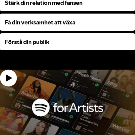
Stärk din relation med fansen
Stärk din relation med fansen
Få din verksamhet att växa
Få din verksamhet att växa
Förstå din publik
Förstå din publik