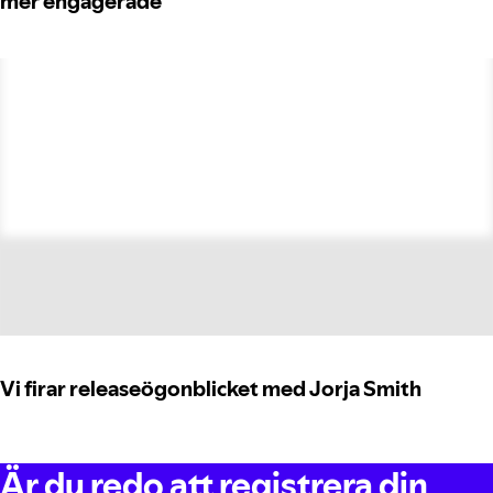
mer engagerade
Vi firar releaseögonblicket med Jorja Smith
Är du redo att registrera din