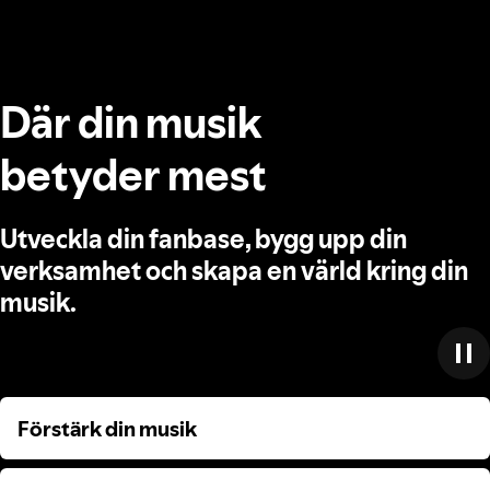
Där din musik
betyder mest
Utveckla din fanbase, bygg upp din
verksamhet och skapa en värld kring din
musik.
Förstärk din musik
Förstärk din musik