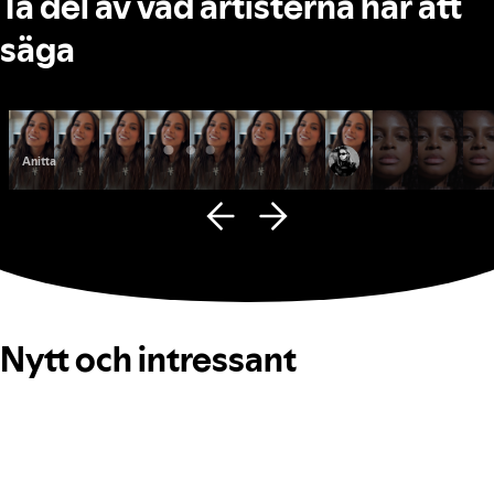
Ta del av vad artisterna har att
säga
Anitta
Fana Hues
Nytt och intressant