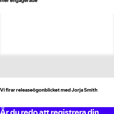
mer engagerade
Vi firar releaseögonblicket med Jorja Smith
Är du redo att registrera din