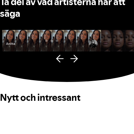
Ta del av vad artisterna har att
säga
Anitta
Fana Hues
Nytt och intressant