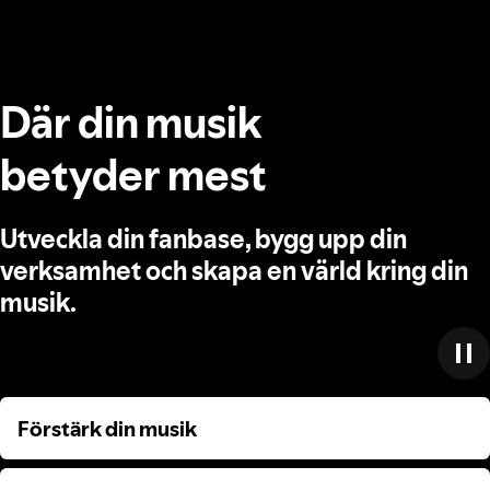
Där din musik
betyder mest
Utveckla din fanbase, bygg upp din
verksamhet och skapa en värld kring din
musik.
Förstärk din musik
Förstärk din musik