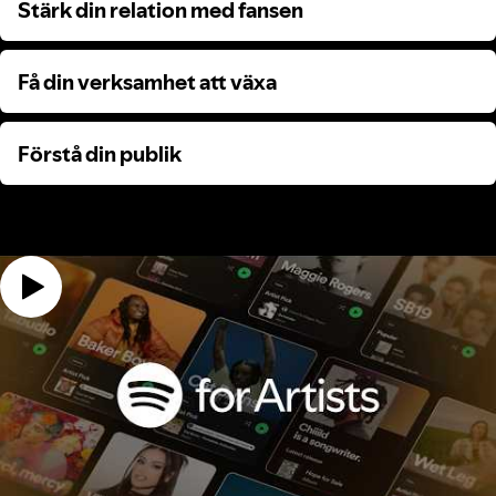
Stärk din relation med fansen
Stärk din relation med fansen
Få din verksamhet att växa
Få din verksamhet att växa
Förstå din publik
Förstå din publik