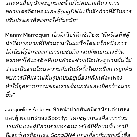
และคนอื่นๆ มักจะถูกมองข้ามไป ผมเลยคิดว่าการ
ขยายเครดิตเพลงและ SongDNA เป็นอีกก้าวที่ดีในการ
ปรับปรุงเครดิตเพลงให้ทันสมัย"
Manny Marroquin, เอ็นจิเนียร์มิกซ์เสียง:
"มีครีเอทีฟผู้
น่าทึ่งมากมายที่มีส่วนร่วมในแทร็กใดแทร็กหนึ่ง การ
ได้เป็นที่รู้จักของสาธารณชนก็อาจเปลี่ยนแปลงชีวิต
พวกเขาได้ เครดิตที่แม่นยำจะช่วยเปิดประตูบานนั้น ไม่
ว่าจะเป็นงานใหม่ ความสัมพันธ์ครั้งใหม่ หรือการถูกค้น
พบ การมีทีมงานเต็มรูปแบบอยู่เบื้องหลังแต่ละเพลง
ทำให้อุตสาหกรรมของเราแข็งแกร่งและเปิดกว้างมาก
ขึ้น"
Jacqueline Ankner, หัวหน้าฝ่ายพันธมิตรนักแต่งเพลง
และผู้เผยแพร่ของ Spotify:
"เพลงทุกเพลงคือการร่วม
งานกัน และผู้มีส่วนร่วมทุกคนควรได้มีชื่อบนนั้น เรามี
ฟีเจอร์เครดิตเพลง, SongDNA และเกี่ยวกับเพลงนี้ เพื่อ