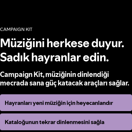
CAMPAIGN KIT
Müziğini herkese duyur.
Sadık hayranlar edin.
Campaign Kit, müziğinin dinlendiği
mecrada sana güç katacak araçları sağlar.
Hayranları yeni müziğin için heyecanlandır
Hayranları yeni müziğin için heyecanlandır
Kataloğunun tekrar dinlenmesini sağla
Kataloğunun tekrar dinlenmesini sağla