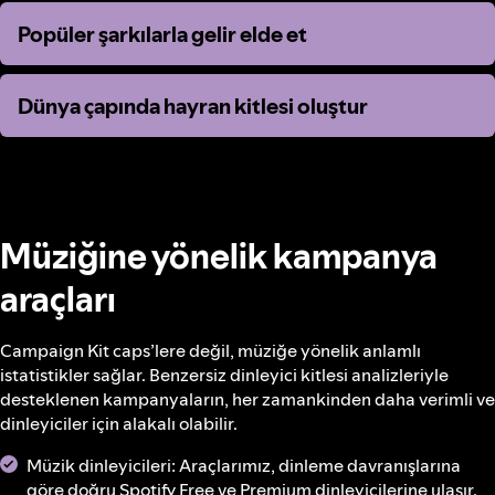
Popüler şarkılarla gelir elde et
Popüler şarkılarla gelir elde et
Dünya çapında hayran kitlesi oluştur
Dünya çapında hayran kitlesi oluştur
Müziğine yönelik kampanya
araçları
Campaign Kit caps’lere değil, müziğe yönelik anlamlı
istatistikler sağlar. Benzersiz dinleyici kitlesi analizleriyle
desteklenen kampanyaların, her zamankinden daha verimli ve
dinleyiciler için alakalı olabilir.
Müzik dinleyicileri: Araçlarımız, dinleme davranışlarına
göre doğru Spotify Free ve Premium dinleyicilerine ulaşır.