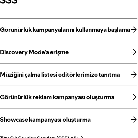
Görünürlük kampanyalarını kullanmaya başlama
Görünürlük kampanyalarını kullanmaya başlama
Discovery Mode'a erişme
Discovery Mode'a erişme
Müziğini çalma listesi editörlerimize tanıtma
Müziğini çalma listesi editörlerimize tanıtma
Görünürlük reklam kampanyası oluşturma
Görünürlük reklam kampanyası oluşturma
Showcase kampanyası oluşturma
Showcase kampanyası oluşturma