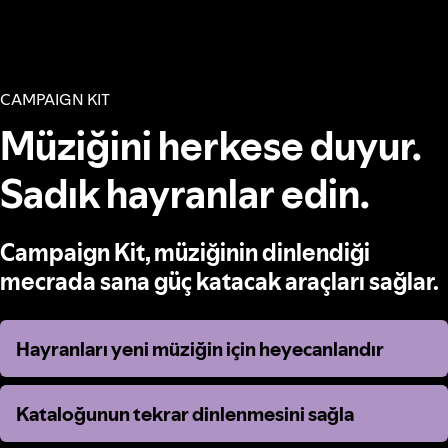
CAMPAIGN KIT
Müziğini herkese duyur.
Sadık hayranlar edin.
Campaign Kit, müziğinin dinlendiği
mecrada sana güç katacak araçları sağlar.
Hayranları yeni müziğin için heyecanlandır
Hayranları yeni müziğin için heyecanlandır
Kataloğunun tekrar dinlenmesini sağla
Kataloğunun tekrar dinlenmesini sağla