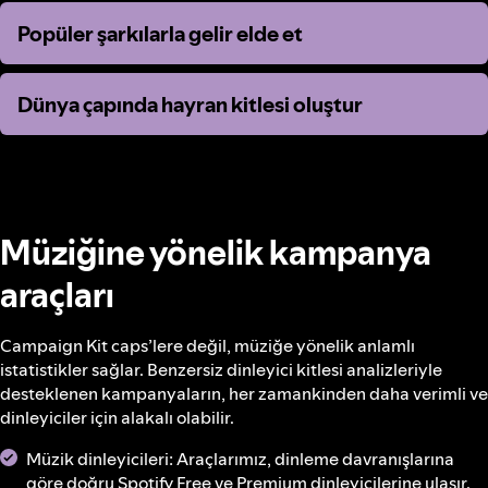
Popüler şarkılarla gelir elde et
Popüler şarkılarla gelir elde et
Dünya çapında hayran kitlesi oluştur
Dünya çapında hayran kitlesi oluştur
Müziğine yönelik kampanya
araçları
Campaign Kit caps’lere değil, müziğe yönelik anlamlı
istatistikler sağlar. Benzersiz dinleyici kitlesi analizleriyle
desteklenen kampanyaların, her zamankinden daha verimli ve
dinleyiciler için alakalı olabilir.
Müzik dinleyicileri: Araçlarımız, dinleme davranışlarına
göre doğru Spotify Free ve Premium dinleyicilerine ulaşır.