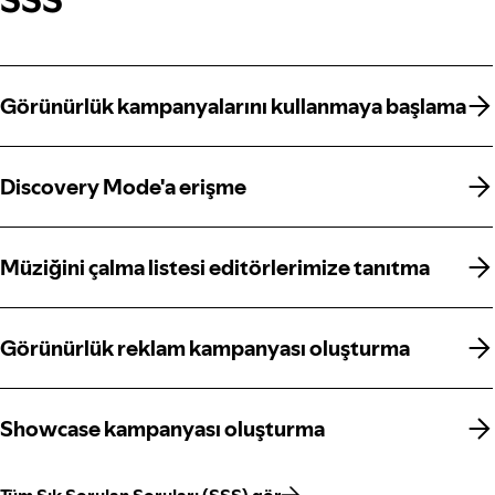
Görünürlük kampanyalarını kullanmaya başlama
Görünürlük kampanyalarını kullanmaya başlama
Discovery Mode'a erişme
Discovery Mode'a erişme
Müziğini çalma listesi editörlerimize tanıtma
Müziğini çalma listesi editörlerimize tanıtma
Görünürlük reklam kampanyası oluşturma
Görünürlük reklam kampanyası oluşturma
Showcase kampanyası oluşturma
Showcase kampanyası oluşturma