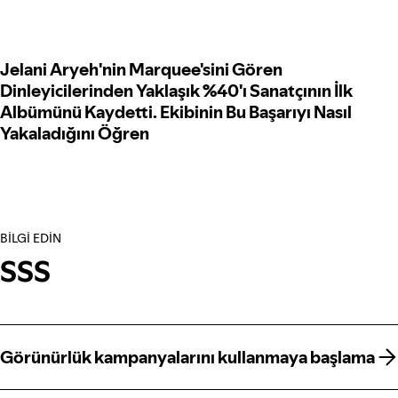
Jelani Aryeh'nin Marquee'sini Gören
Dinleyicilerinden Yaklaşık %40'ı Sanatçının İlk
Albümünü Kaydetti. Ekibinin Bu Başarıyı Nasıl
Yakaladığını Öğren
BİLGİ EDİN
SSS
Görünürlük kampanyalarını kullanmaya başlama
Görünürlük kampanyalarını kullanmaya başlama