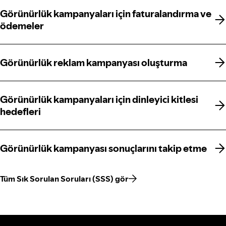
Görünürlük kampanyaları için faturalandırma ve
Görünürlük kampanyaları için faturalandırma ve
ödemeler
ödemeler
Görünürlük reklam kampanyası oluşturma
Görünürlük reklam kampanyası oluşturma
Görünürlük kampanyaları için dinleyici kitlesi
Görünürlük kampanyaları için dinleyici kitlesi
hedefleri
hedefleri
Görünürlük kampanyası sonuçlarını takip etme
Görünürlük kampanyası sonuçlarını takip etme
Tüm Sık Sorulan Soruları (SSS) gör