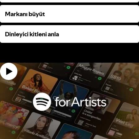
Markanı büyüt
Markanı büyüt
Dinleyici kitleni anla
Dinleyici kitleni anla