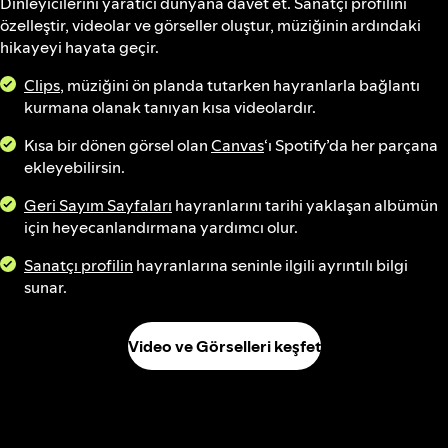
Dinleyicilerini yaratıcı dünyana davet et. Sanatçı profilini
özelleştir, videolar ve görseller oluştur, müziğinin ardındaki
hikayeyi hayata geçir.
Clips
, müziğini ön planda tutarken hayranlarla bağlantı
kurmana olanak tanıyan kısa videolardır.
Kısa bir dönen görsel olan
Canvas
‘ı Spotify’da her parçana
ekleyebilirsin.
Geri Sayım Sayfaları
hayranlarını tarihi yaklaşan albümün
için heyecanlandırmana yardımcı olur.
Sanatçı profilin
hayranlarına seninle ilgili ayrıntılı bilgi
sunar.
Video ve Görselleri keşfet