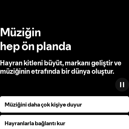
Müziğin
hep ön planda
Hayran kitleni büyüt, markanı geliştir ve
müziğinin etrafında bir dünya oluştur.
Müziğini daha çok kişiye duyur
Müziğini daha çok kişiye duyur
Hayranlarla bağlantı kur
Hayranlarla bağlantı kur