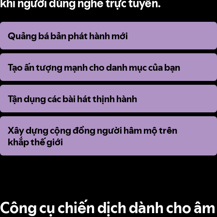
khi người dùng nghe trực tuyến.
Quảng bá bản phát hành mới
Quảng bá bản phát hành mới
Tạo ấn tượng mạnh cho danh mục của bạn
Tạo ấn tượng mạnh cho danh mục của bạn
Tận dụng các bài hát thịnh hành
Tận dụng các bài hát thịnh hành
Xây dựng cộng đồng người hâm mộ trên
Xây dựng cộng đồng người hâm mộ trên
khắp thế giới
khắp thế giới
Công cụ chiến dịch dành cho âm