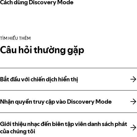
Cách dùng Discovery Mode
TÌM HIỂU THÊM
Câu hỏi thường gặp
Bắt đầu với chiến dịch hiển thị
Bắt đầu với chiến dịch hiển thị
Nhận quyền truy cập vào Discovery Mode
Nhận quyền truy cập vào Discovery Mode
Giới thiệu nhạc đến biên tập viên danh sách phát
Giới thiệu nhạc đến biên tập viên danh sách phát
của chúng tôi
của chúng tôi