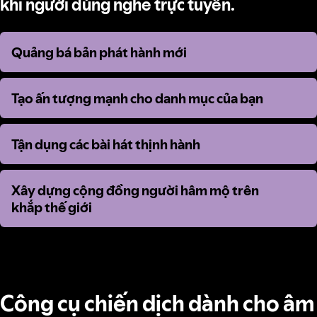
khi người dùng nghe trực tuyến.
Quảng bá bản phát hành mới
Quảng bá bản phát hành mới
Tạo ấn tượng mạnh cho danh mục của bạn
Tạo ấn tượng mạnh cho danh mục của bạn
Tận dụng các bài hát thịnh hành
Tận dụng các bài hát thịnh hành
Xây dựng cộng đồng người hâm mộ trên
Xây dựng cộng đồng người hâm mộ trên
khắp thế giới
khắp thế giới
Công cụ chiến dịch dành cho âm