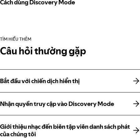
Cách dùng Discovery Mode
TÌM HIỂU THÊM
Câu hỏi thường gặp
Bắt đầu với chiến dịch hiển thị
Bắt đầu với chiến dịch hiển thị
Nhận quyền truy cập vào Discovery Mode
Nhận quyền truy cập vào Discovery Mode
Giới thiệu nhạc đến biên tập viên danh sách phát
Giới thiệu nhạc đến biên tập viên danh sách phát
của chúng tôi
của chúng tôi