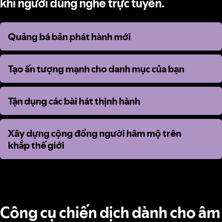
khi người dùng nghe trực tuyến.
Quảng bá bản phát hành mới
Quảng bá bản phát hành mới
Tạo ấn tượng mạnh cho danh mục của bạn
Tạo ấn tượng mạnh cho danh mục của bạn
Tận dụng các bài hát thịnh hành
Tận dụng các bài hát thịnh hành
Xây dựng cộng đồng người hâm mộ trên
Xây dựng cộng đồng người hâm mộ trên
khắp thế giới
khắp thế giới
Công cụ chiến dịch dành cho âm