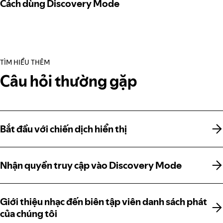
Cách dùng Discovery Mode
TÌM HIỂU THÊM
Câu hỏi thường gặp
Bắt đầu với chiến dịch hiển thị
Bắt đầu với chiến dịch hiển thị
Nhận quyền truy cập vào Discovery Mode
Nhận quyền truy cập vào Discovery Mode
Giới thiệu nhạc đến biên tập viên danh sách phát
Giới thiệu nhạc đến biên tập viên danh sách phát
của chúng tôi
của chúng tôi