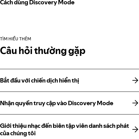
Cách dùng Discovery Mode
TÌM HIỂU THÊM
Câu hỏi thường gặp
Bắt đầu với chiến dịch hiển thị
Bắt đầu với chiến dịch hiển thị
Nhận quyền truy cập vào Discovery Mode
Nhận quyền truy cập vào Discovery Mode
Giới thiệu nhạc đến biên tập viên danh sách phát
Giới thiệu nhạc đến biên tập viên danh sách phát
của chúng tôi
của chúng tôi