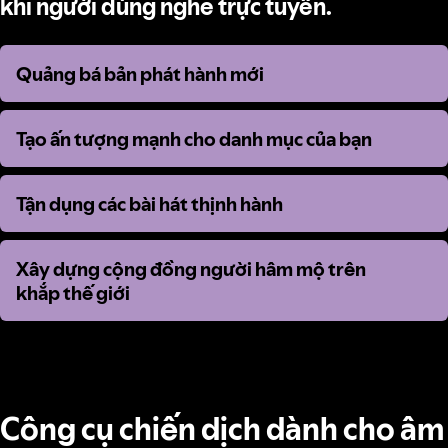
khi người dùng nghe trực tuyến.
Quảng bá bản phát hành mới
Quảng bá bản phát hành mới
Tạo ấn tượng mạnh cho danh mục của bạn
Tạo ấn tượng mạnh cho danh mục của bạn
Tận dụng các bài hát thịnh hành
Tận dụng các bài hát thịnh hành
Xây dựng cộng đồng người hâm mộ trên
Xây dựng cộng đồng người hâm mộ trên
khắp thế giới
khắp thế giới
Công cụ chiến dịch dành cho âm