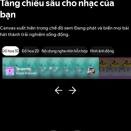
Tăng chiều sâu cho nhạc của
bạn
Canvas xuất hiện trong chế độ xem Đang phát và biến mọi bài
hát thành trải nghiệm sống động.
Đồ họa 3D
Đồ họa 2D
Nội dung nghe nhìn hỗn hợp
Hình ảnh động
Tangerine
Photo ID
Glass Animals
Remi Wolf