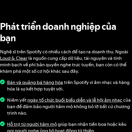
Phát triển doanh nghiệp của
bạn
Nghệ sĩ trên Spotify có nhiều cách để tạo ra doanh thu. Ngoài
Loud & Clear
là nguồn cung cấp dữ liệu, tài nguyên và tính
minh bạch về phí bản quyền nghe trực tuyến, bạn còn có thể
khám phá một số cơ hội khác sau đây.
Bán và quảng bá hàng hóa
trên Spotify vì âm nhạc và hàng
hóa là sự kết hợp tuyệt vời.
Niêm yết
ngày tổ chức buổi biểu diễn và lễ hội âm nhạc
của
bạn để đảm bảo người hâm mộ không bỏ lỡ bất cứ chương
trình nào.
Hỗ trợ từ người hâm mộ
giúp bạn nhận tiền boa hoặc kêu
gọi người nghe ủng hộ hoạt động từ thiện.