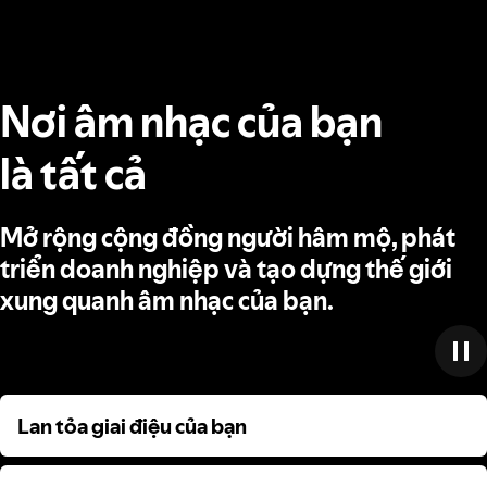
Nơi âm nhạc của bạn
là tất cả
Mở rộng cộng đồng người hâm mộ, phát
triển doanh nghiệp và tạo dựng thế giới
xung quanh âm nhạc của bạn.
Lan tỏa giai điệu của bạn
Lan tỏa giai điệu của bạn