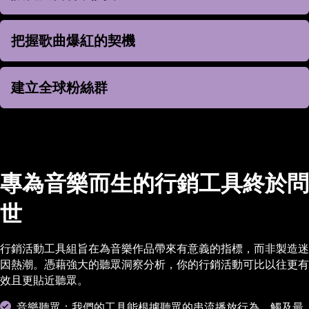
把握歌曲爆紅的契機
把握歌曲爆紅的契機
建立全球粉絲群
建立全球粉絲群
專為音樂而生的行銷工具終於問
世
行銷活動工具組旨在為音樂作品帶來有意義的指標，而非製造迷
因熱潮。憑藉強大的聽眾洞察分析，你的行銷活動可比以往更有
效且更貼近聽眾。
音樂聽眾：我們的工具能根據聽眾的串流播放行為，觸及最