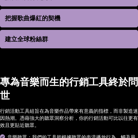
把握歌曲爆紅的契機
把握歌曲爆紅的契機
建立全球粉絲群
建立全球粉絲群
專為音樂而生的行銷工具終於問
世
行銷活動工具組旨在為音樂作品帶來有意義的指標，而非製造迷
因熱潮。憑藉強大的聽眾洞察分析，你的行銷活動可比以往更有
效且更貼近聽眾。
音樂聽眾：我們的工具能根據聽眾的串流播放行為，觸及最