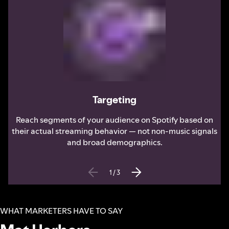
Targeting
Reach segments of your audience on Spotify based on
their actual streaming behavior — not non-music signals
and broad demographics.
1
/
3
WHAT MARKETERS HAVE TO SAY