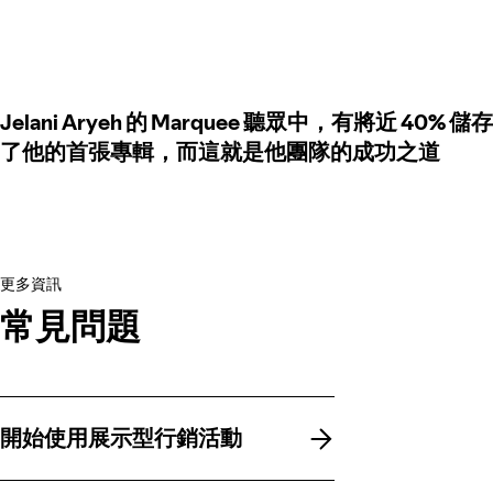
Jelani Aryeh 的 Marquee 聽眾中，有將近 40% 儲存
了他的首張專輯，而這就是他團隊的成功之道
更多資訊
常見問題
開始使用展示型行銷活動
開始使用展示型行銷活動