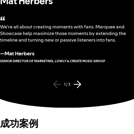
Mat Herbers
“
We’re all about creating moments with fans. Marquee and
Showcase help maximize those moments by extending the
timeline and turning new or passive listeners into fans.
—
Mat Herbers
SENIOR DIRECTOR OF MARKETING, LOWLY & CREATE MUSIC GROUP
1 / 3
成功案例