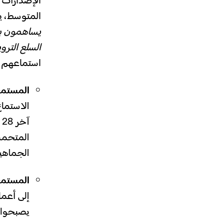
الإصدارات 
المتوسط، يشكل هؤلا
السلع الترويجية
استماعهم إ
المستم
آ
الجماهير
المستمع
يصبحوا 