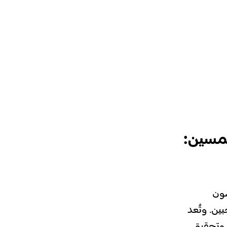
حمسين:
سون
بين. وتُعد
معرفة هذه الاختلافات عاملاً أساسياً لفهم طبيعة جمهورك على Spotify وتحقيق