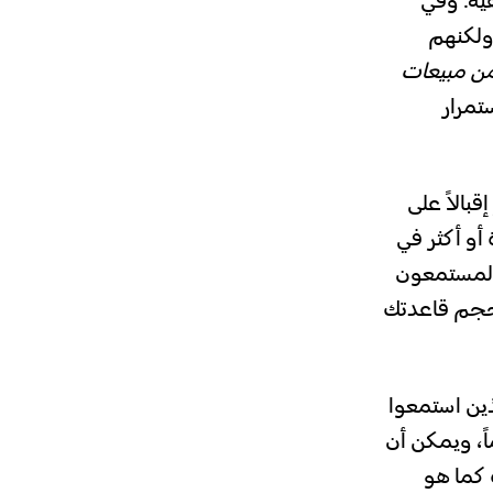
ية. وفي
 بنسبة %60 من عدد مرات الاستماع، وتعتمد عليهم %80 من مبيعات
تمرار
بالاً على
 الموسيقية، والذين استمعوا إليها عمداً 15 مرة أو أكثر في
د المستمعون
ساً رئيسياً لحجم قاعدتك
ين استمعوا
قية عمداً من 3 مرات إلى 14 مرة في آخر 28 يوماً، ويمكن أن
كما هو