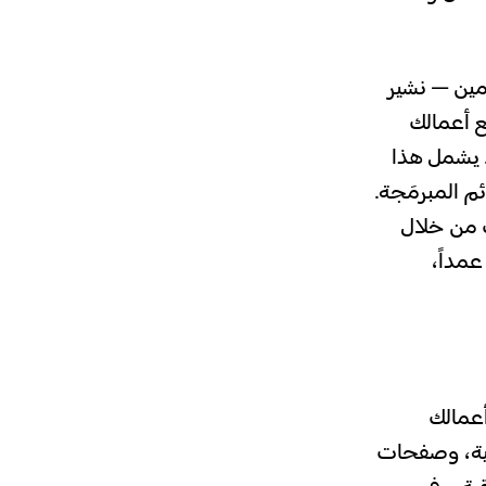
مين — نشير
ع أعمالك
. يشمل هذا
م المبرمَجة.
 من خلال
مداً،
عمالك
تك الفنية، وصفحات