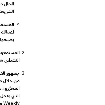
الحال م
الشريحة
المستمع
يصبحوا 
المستمعون 
النشطين شهري
جمهور القو
من خلال مص
المحرِّرون
ly