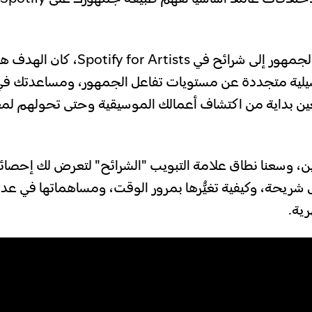
عندما قسَّمنا الجمهور إلى شرائح في y for Artists
لية متجددة عن مستويات تفاعل الجمهور، ومساعدتك في
ين بداية من اكتشاف أعمالك الموسيقية وحتى تحولهم لم
ن، وسعنا نطاق علامة التبويب "الشرائح" لتعرض لك إحصائي
يحة، وكيفية تغيُّرها بمرور الوقت، ومساهماتها في عد
رية.