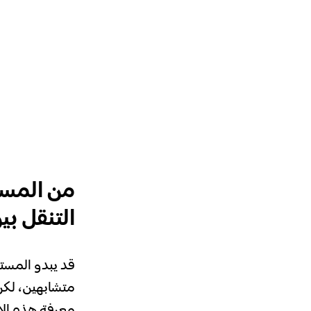
من المست
التنقل بين 
قد يبدو المس
متشابهين، لكن ك