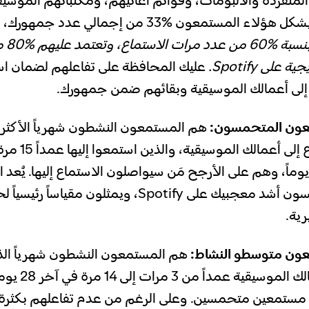
المنفردة والألبومات، وقوائم أغانيهم، ومكتباتهم الموسيق
ء المستمعون %33 من إجمالي عدد جمهورك، ولكنهم
يساهمون
 على Spotify.
عليك المحافظة على تفاعلهم لضمان اس
لى أعمالك الموسيقية وبقائهم ضمن جمهورك.
عون المتحمسون:
هم المستمعون النشطون شهرياً الأكثر إق
الاستماع إلى أعمالك
خر 28 يوماً، وهم على الأرجح مَن سيواصلون الاستماع إليها. يُع
المتحمسون أشد معجبيك على Spotify، ويمثلون مقيا
ية.
ون متوسطو النشاط:
هم المستمعون النشطون شهرياً الذ
إلى أعمالك الموسي
مستمعين متحمسين. وعلى الرغم من عدم تفاعلهم بكثرة 