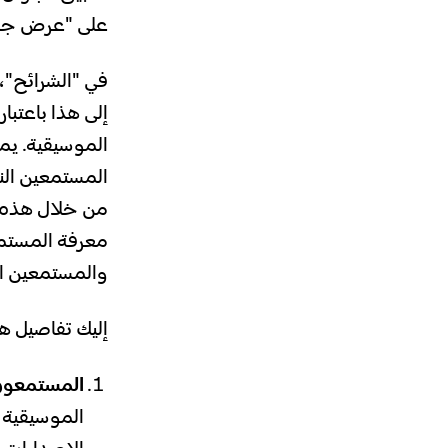
على "عرض جمي
في "الشرائح"،
إلى هذا باعتب
الموسيقية. يمث
المستمعين الن
من خلال هذه ا
معرفة المستمع
والمستمعين الأ
إليك تفاصيل ه
المستمعون 