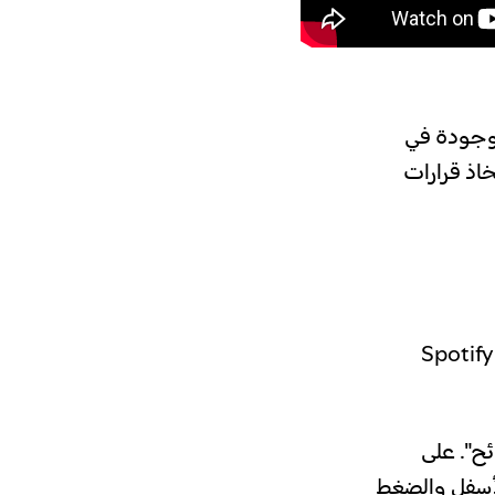
موجودة في
اذ قرارات
 كل من إصداري الويب وتطبيق الجوَّال من Spotify for
ئح". على
للأسفل والضغط