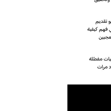
Spotif، كان الهدف هو تقديم
 فهم كيفية
عجبين
ات مفصَّلة
د مرات