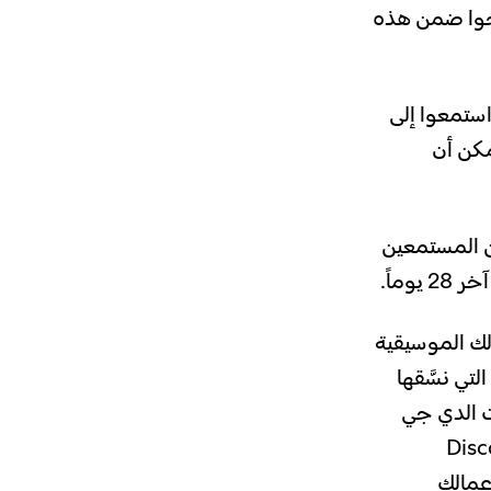
حوا ضمن هذه
ستمعوا إلى
ين في آخر 28 يوماً، ويمكن أن
ن المستمعين
ماً.
ك الموسيقية
تي نسَّقها
ت الدي جي
لأغاني المخصَّصة مثل Discovery
أعمالك