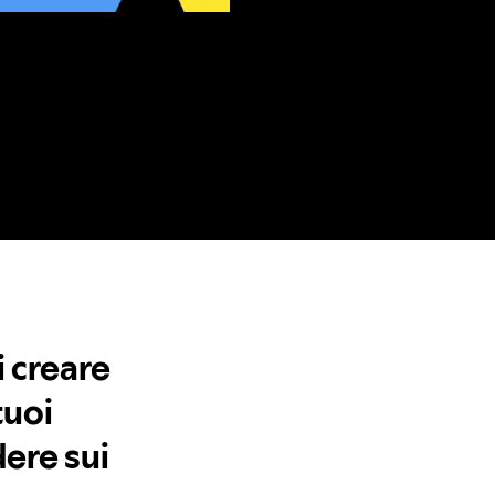
i creare
tuoi
dere sui