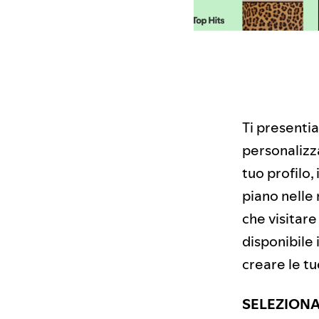
Ti presenti
personalizza
tuo profilo,
piano nelle 
che visitar
disponibile 
creare le t
SELEZION