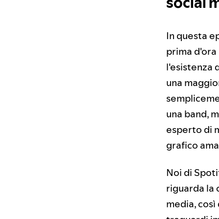
social 
In questa ep
prima d'ora 
l'esistenza 
una maggiore
semplicemen
una band, m
esperto di m
grafico ama
Noi di Spoti
riguarda la 
media, così 