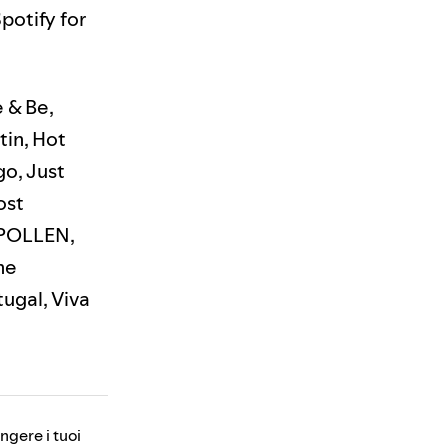
potify for
 & Be,
tin, Hot
go, Just
ost
 POLLEN,
he
tugal, Viva
ungere i tuoi