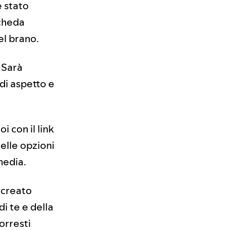
è stato
scheda
el brano.
 Sarà
 di aspetto e
i con il link
delle opzioni
media.
 creato
i te e della
orresti