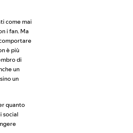
isti come mai
n i fan. Ma
ò comportare
on è più
embro di
anche un
rsino un
per quanto
i social
iungere