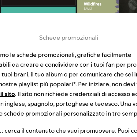
Schede promozionali
amo le schede promozionali, grafiche facilmente
bili da creare e condividere con i tuoi fan per pr
 i tuoi brani, il tuo album o per comunicare che sei 
nostre playlist più popolari*. Per iniziare, non devi 
e
il sito
. Il sito non richiede credenziali di accesso e
in inglese, spagnolo, portoghese e tedesco. Una vol
ue schede promozionali personalizzate in tre semp
A
: cerca il contenuto che vuoi promuovere. Puoi co