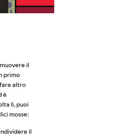
omuovere il
in primo
fare altro
d è
ta lì, puoi
lici mosse:
ndividere il