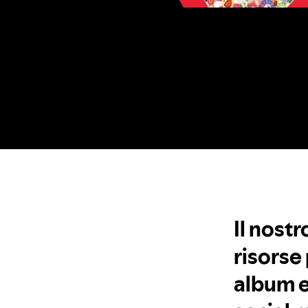
Il nost
risorse 
album e 