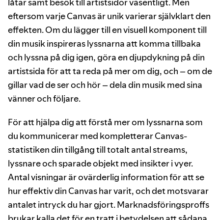
låtar samt besök till artistsidor väsentligt. Men
eftersom varje Canvas är unik varierar självklart den
effekten. Om du lägger till en visuell komponent till
din musik inspireras lyssnarna att komma tillbaka
och lyssna på dig igen, göra en djupdykning på din
artistsida för att ta reda på mer om dig, och – om de
gillar vad de ser och hör – dela din musik med sina
vänner och följare.
För att hjälpa dig att förstå mer om lyssnarna som
du kommunicerar med kompletterar Canvas-
statistiken din tillgång till totalt antal streams,
lyssnare och sparade objekt med insikter i vyer.
Antal visningar är ovärderlig information för att se
hur effektiv din Canvas har varit, och det motsvarar
antalet intryck du har gjort. Marknadsföringsproffs
brukar kalla det för en tratt i betydelsen att sådana