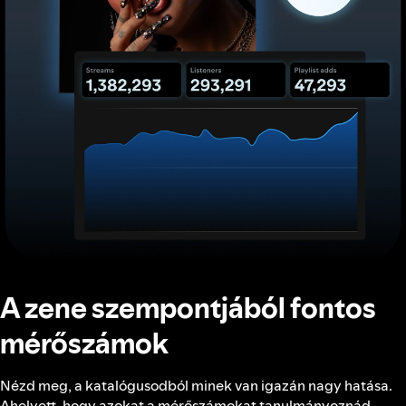
A zene szempontjából fontos
mérőszámok
Nézd meg, a katalógusodból minek van igazán nagy hatása.
Ahelyett, hogy azokat a mérőszámokat tanulmányoznád,