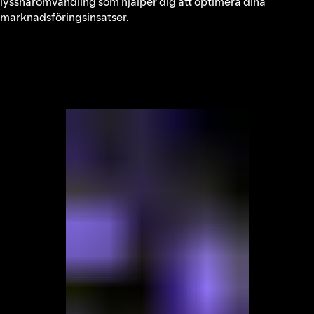
lyssnaromvandling som hjälper dig att optimera dina
marknadsföringsinsatser.